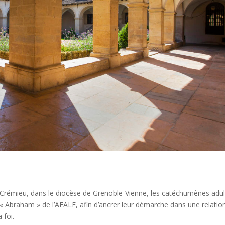
Isle Crémieu, dans le diocèse de Grenoble-Vienne, les catéchumènes adul
 « Abraham » de l’AFALE, afin d’ancrer leur démarche dans une relatio
 foi.