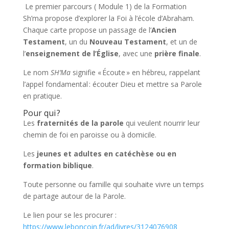
Le premier parcours ( Module 1) de la Formation
Sh’ma propose d’explorer la Foi à l’école d’Abraham.
Chaque carte propose un passage de l’
Ancien
Testament
, un du
Nouveau Testament
, et un de
l’
enseignement de l’Église
, avec une
prière finale
.
Le nom
SH’Ma
signifie « Écoute » en hébreu, rappelant
l’appel fondamental : écouter Dieu et mettre sa Parole
en pratique.
Pour qui ?
Les
fraternités de la parole
qui veulent nourrir leur
chemin de foi en paroisse ou à domicile.
Les
jeunes et adultes en catéchèse ou en
formation biblique
.
Toute personne ou famille qui souhaite vivre un temps
de partage autour de la Parole.
Le lien pour se les procurer :
https://www.leboncoin.fr/ad/livres/3124076908